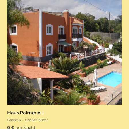
Haus Palmeras I
Gäste:
6
Größe:
130m²
0
€
pro Nacht