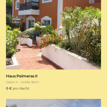
Haus Palmeras II
Gäste:
4
Größe:
90m²
0
€
pro Nacht