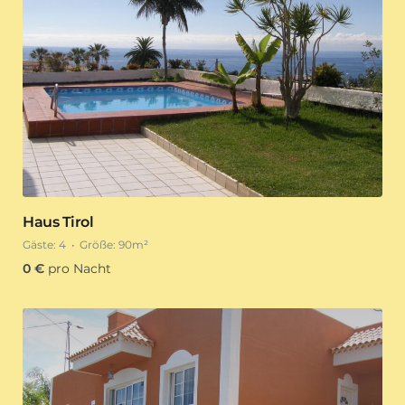
Haus Tirol
Gäste:
4
Größe:
90m²
0
€
pro Nacht