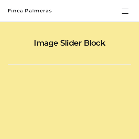
Skip
Finca Palmeras
to
content
Image Slider Block